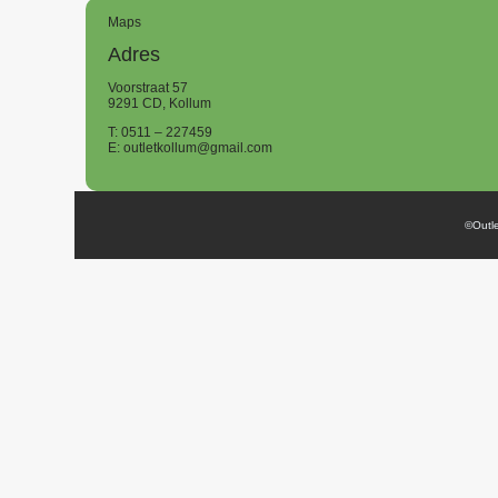
Maps
Adres
Voorstraat 57
9291 CD, Kollum
T: 0511 – 227459
E: outletkollum@gmail.com
©Outl