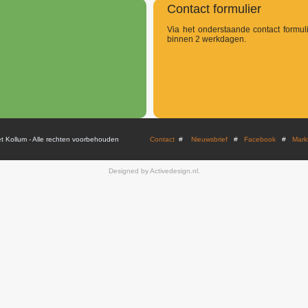
Contact formulier
Via het onderstaande contact formu
binnen 2 werkdagen.
et Kollum - Alle rechten voorbehouden
Contact
#
Nieuwsbrief
#
Facebook
#
Mark
Designed by Activedesign.nl.